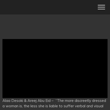
Alaa Desoki & Areej Abu Eid – “The more discreetly dressed
a woman is, the less she is liable to suffer verbal and visual